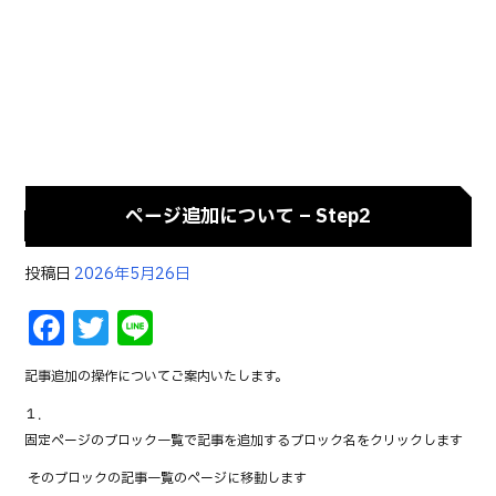
ページ追加について – Step2
投稿日
2026年5月26日
F
T
Li
a
w
n
記事追加の操作についてご案内いたします。
c
it
e
１．
e
te
固定ページのブロック一覧で記事を追加するブロック名をクリックします
b
r
→ そのブロックの記事一覧のページに移動します