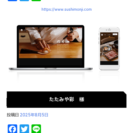
a
w
n
https://www.sushimonji.com
c
it
e
e
te
b
r
o
o
k
たたみや彩 様
投稿日
2025年8月5日
F
T
Li