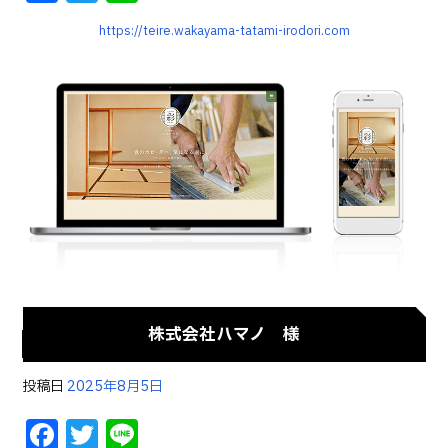
a
w
n
https://teire.wakayama-tatami-irodori.com
c
it
e
e
te
b
r
o
o
k
株式会社ハマノ 様
投稿日
2025年8月5日
F
T
Li