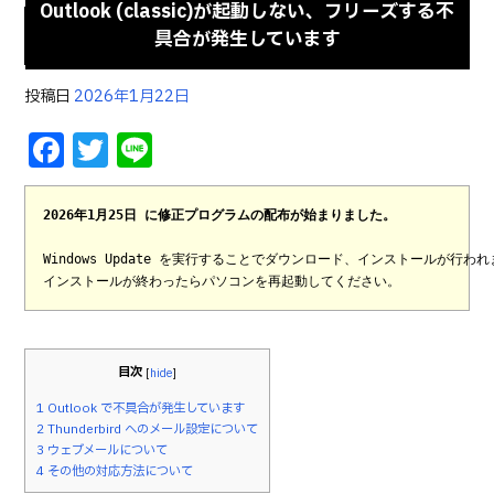
Outlook (classic)が起動しない、フリーズする不
具合が発生しています
投稿日
2026年1月22日
F
T
Li
a
w
n
c
it
e
2026年1月25日 に修正プログラムの配布が始まりました。
e
te
Windows Update を実行することでダウンロード、インストールが行われ
b
r
インストールが終わったらパソコンを再起動してください。
o
o
目次
[
hide
]
k
1
Outlook で不具合が発生しています
2
Thunderbird へのメール設定について
3
ウェブメールについて
4
その他の対応方法について