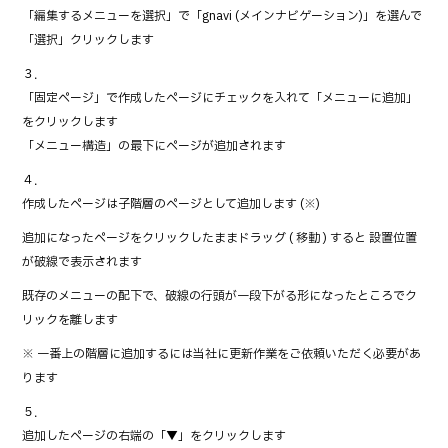
o
「編集するメニューを選択」で「gnavi (メインナビゲーション)」を選んで
o
「選択」クリックします
k
３．
「固定ページ」で作成したページにチェックを入れて「メニューに追加」
をクリックします
→「メニュー構造」の最下にページが追加されます
４．
作成したページは子階層のページとして追加します (※)
追加になったページをクリックしたままドラッグ ( 移動 ) すると 設置位置
が破線で表示されます
既存のメニューの配下で、破線の行頭が一段下がる形になったところでク
リックを離します
※ 一番上の階層に追加するには当社に更新作業をご依頼いただく必要があ
ります
５．
追加したページの右端の「▼」をクリックします