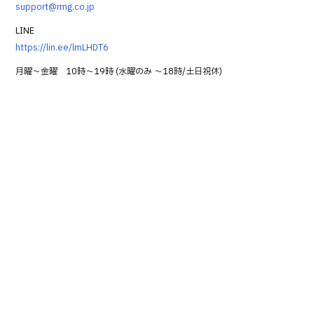
support@rmg.co.jp
LINE
https://lin.ee/lmLHDT6
月曜～金曜 10時～19時 (水曜のみ ～18時/土日祝休)