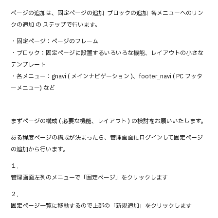
a
w
n
ページの追加は、固定ページの追加 → ブロックの追加 → 各メニューへのリン
c
it
e
クの追加 の ステップで行います。
e
te
・固定ページ：ページのフレーム
b
r
・ブロック：固定ページに設置するいろいろな機能、レイアウトの小さな
o
テンプレート
・各メニュー：gnavi ( メインナビゲーション )、footer_navi ( PC フッタ
o
ーメニュー) など
k
まずページの構成 ( 必要な機能、レイアウト ) の検討をお願いいたします。
ある程度ページの構成が決まったら、管理画面にログインして固定ページ
の追加から行います。
１．
管理画面左列のメニューで「固定ページ」をクリックします
２．
固定ページ一覧に移動するので上部の「新規追加」をクリックします