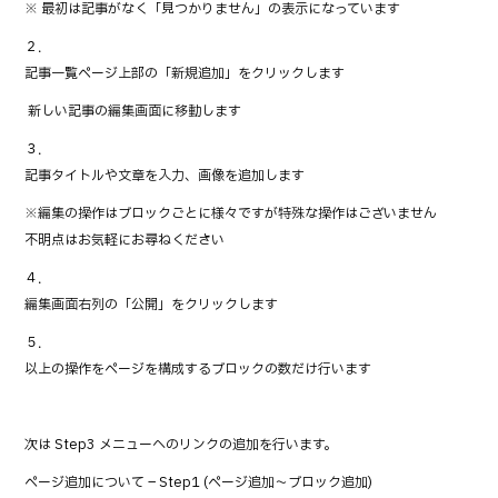
o
※ 最初は記事がなく「見つかりません」の表示になっています
o
２．
k
記事一覧ページ上部の「新規追加」をクリックします
→ 新しい記事の編集画面に移動します
３．
記事タイトルや文章を入力、画像を追加します
※編集の操作はブロックごとに様々ですが特殊な操作はございません
不明点はお気軽にお尋ねください
４．
編集画面右列の「公開」をクリックします
５．
以上の操作をページを構成するブロックの数だけ行います
次は Step3 メニューへのリンクの追加を行います。
ページ追加について – Step1 (ページ追加～ブロック追加)