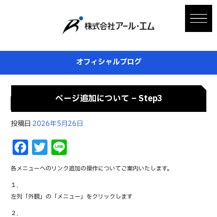
オフィシャルブログ
ページ追加について – Step3
投稿日
2026年5月26日
F
T
Li
a
w
n
各メニューへのリンク追加の操作についてご案内いたします。
c
it
e
１．
e
te
左列「外観」の「メニュー」をクリックします
b
r
２．