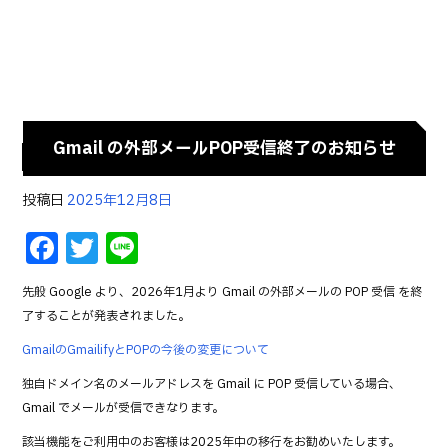
Gmail の外部メールPOP受信終了のお知らせ
投稿日
2025年12月8日
F
T
Li
a
w
n
先般 Google より、2026年1月より Gmail の外部メールの POP 受信 を終
c
it
e
了することが発表されました。
e
te
GmailのGmailifyとPOPの今後の変更について
b
r
独自ドメイン名のメールアドレスを Gmail に POP 受信している場合、
o
Gmail でメールが受信できなります。
o
該当機能をご利用中のお客様は2025年中の移行をお勧めいたします。