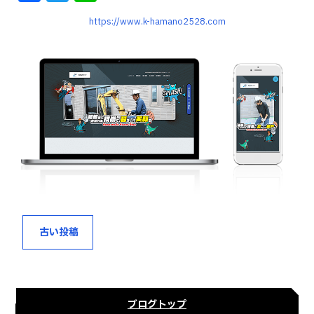
a
w
n
https://www.k-hamano2528.com
c
it
e
e
te
b
r
o
o
k
古い投稿
ブログトップ