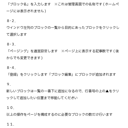
「ブロック名」を入力します ※これは管理画面での名称です ( ホームペ
ージには表示されません )
８-２．
ウインドウ左列のブロックの一覧から目的にあったブロックをクリックし
て選択します
８-３．
「ページング」を適宜設定します ※ページ上に表示する記事数です ( 後
からでも変更できます )
８-４．
「登録」をクリックします「ブロック編集」にブロックが追加されます
９．
新しいブロックは一覧の一番下に追加になるので、行番号の上の▲をクリ
ックして追加したい位置まで移動してください
１０．
以上の操作をページを構成するのに必要なブロックの数だけ行います
１１．