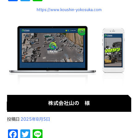
a
w
n
https://www.koushin-yokosuka.com
c
it
e
e
te
b
r
o
o
k
株式会社山の 様
投稿日
2025年8月5日
F
T
Li