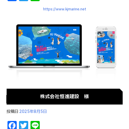
a
w
n
https://www.kjmarine.net
c
it
e
e
te
b
r
o
o
k
株式会社恒進建設 様
投稿日
2025年8月5日
F
T
Li